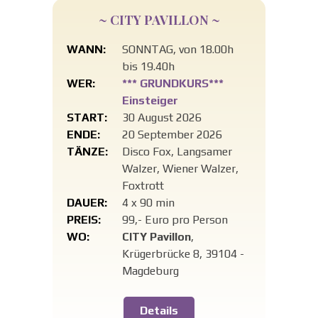
~ CITY PAVILLON ~
WANN:
SONNTAG, von 18.00h
bis 19.40h
WER:
*** GRUNDKURS***
Einsteiger
START:
30 August 2026
ENDE:
20 September 2026
TÄNZE:
Disco Fox, Langsamer
Walzer, Wiener Walzer,
Foxtrott
DAUER:
4 x 90 min
PREIS:
99,- Euro pro Person
WO:
CITY Pavillon
,
Krügerbrücke 8, 39104 -
Magdeburg
Details