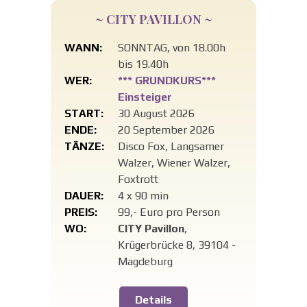
~ CITY PAVILLON ~
WANN:
SONNTAG, von 18.00h
bis 19.40h
WER:
*** GRUNDKURS***
Einsteiger
START:
30 August 2026
ENDE:
20 September 2026
TÄNZE:
Disco Fox, Langsamer
Walzer, Wiener Walzer,
Foxtrott
DAUER:
4 x 90 min
PREIS:
99,- Euro pro Person
WO:
CITY Pavillon
,
Krügerbrücke 8, 39104 -
Magdeburg
Details