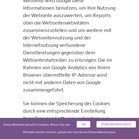
Webseite wird Google diese
Informationen benutzen, um Ihre Nutzung
der Webseite auszuwerten, um Reports
über die Webseitenaktivitäten
zusammenzustellen und um weitere mit
der Webseitennutzung und der
Internetnutzung verbundene
Dienstleistungen gegenüber dem
Webseitenbetreiber zu erbringen. Die im
Rahmen von Google Analytics von Ihrem
Browser übermittelte IP-Adresse wird
nicht mit anderen Daten von Google
zusammengeführt.
Sie können die Speicherung der Cookies
durch eine entsprechende Einstellung
Ihrer Browser-Software verhindern; wir
OK
ZUM DATENSCHUTZ
Diese Website benutzt Cookies. Wenn Sie die
weisen Sie jedoch darauf hin, dass Sie in
diesem Fall gegebenenfalls nicht
Website weiter nutzen, gehen wir von Ihrem Einverständnis aus.