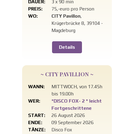
DAUER:
3 x 90 min
PREIS:
75,-euro pro Person
WO:
CITY Pavillon
,
Krügerbrücke 8, 39104 -
Magdeburg
Details
~ CITY PAVILLION ~
WANN:
MITTWOCH, von 17.45h
bis 19.00h
WER:
*DISCO FOX- 2 * leicht
Fortgeschrittene
START:
26 August 2026
ENDE:
09 September 2026
TÄNZE:
Disco Fox