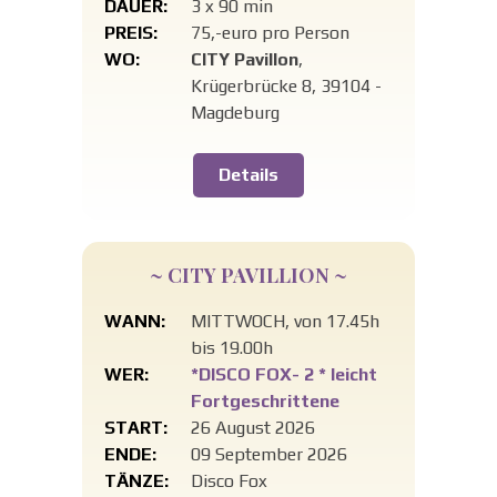
DAUER:
3 x 90 min
PREIS:
75,-euro pro Person
WO:
CITY Pavillon
,
Krügerbrücke 8, 39104 -
Magdeburg
Details
~ CITY PAVILLION ~
WANN:
MITTWOCH, von 17.45h
bis 19.00h
WER:
*DISCO FOX- 2 * leicht
Fortgeschrittene
START:
26 August 2026
ENDE:
09 September 2026
TÄNZE:
Disco Fox