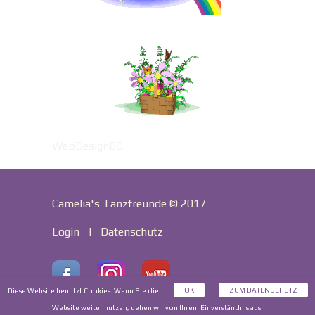
WebDesignBG
Camelia's Tanzfreunde © 2017
Login
|
Datenschutz
OK
ZUM DATENSCHUTZ
Diese Website benutzt Cookies. Wenn Sie die
Website weiter nutzen, gehen wir von Ihrem Einverständnis aus.